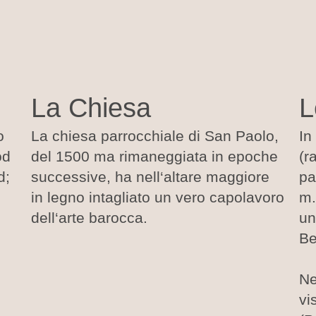
La Chiesa
L
o
La chiesa parrocchiale di San Paolo,
In
od
del 1500 ma rimaneggiata in epoche
(r
d;
successive, ha nell‘altare maggiore
pa
in legno intagliato un vero capolavoro
m.
dell‘arte barocca.
un
Be
Ne
vi