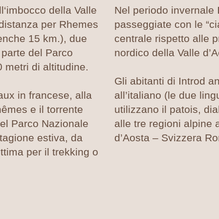
ll‘imbocco della Valle
Nel periodo invernale I
(distanza per Rhemes
passeggiate con le “ci
enche 15 km.), due
centrale rispetto alle p
 parte del Parco
nordico della Valle d’A
metri di altitudine.
Gli abitanti di Introd 
ux in francese, alla
all’italiano (le due ling
hêmes e il torrente
utilizzano il patois, 
del Parco Nazionale
alle tre regioni alpine
stagione estiva, da
d’Aosta – Svizzera Ro
ttima per il trekking o