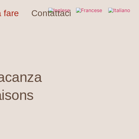
 fare
Contattaci
vacanza
aisons